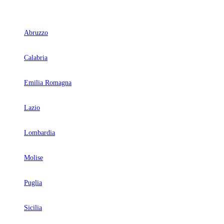
Abruzzo
Calabria
Emilia Romagna
Lazio
Lombardia
Molise
Puglia
Sicilia